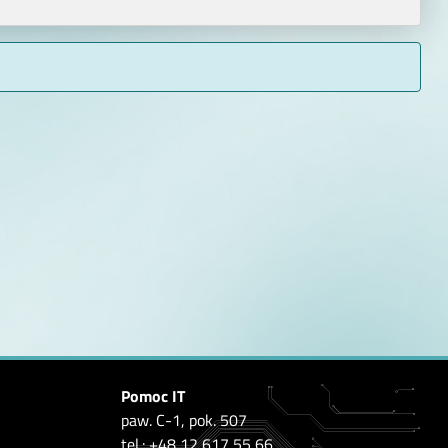
Pomoc IT
paw. C-1, pok. 507
tel.
: +48 12 617 55 66