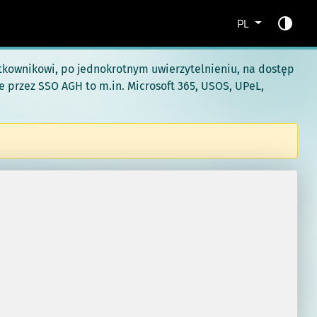
Przełąc
Przełąc
Przełąc
Zmień język
PL
tkownikowi, po jednokrotnym uwierzytelnieniu, na dostęp
je przez SSO AGH to m.in. Microsoft 365, USOS, UPeL,