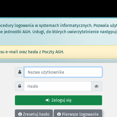
ocedury logowania w systemach informatycznych. Pozwala uży
nne jednostki AGH. Usługi, do których uwierzytelnienie następu
su e-mail oraz hasła z Poczty AGH.
Zaloguj się
Zresetuj hasło
Pierwsze logowanie